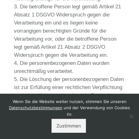
Die betroffene Person legt gemäß Artikel 21
Absatz 1 DSGVO Widerspruch gegen die
Verarbeitung ein und es liegen keine
vorrangigen berechtigten Gründe für die
Verarbeitung vor, oder die betroffene Person
legt gemäß Artikel 21 Absatz 2 DSGVO
Widerspruch gegen die Verarbeitung ein.
Die personenbezogenen Daten wurden
unrechtmäßig verarbeitet.
Die Löschung der personenbezogenen Daten
ist zur Erfüllung einer rechtlichen Verpflichtung
nach dem Unionsrecht oder dem Recht der
Wenn Sie die Website weiter nutzen, stimmen Sie unseren
Mitgliedstaaten erforderlich, dem der
Datenschutzbestimmungen
und der Verwendung von Cookies
Verantwortliche unterliegt.
zu.
Die personenbezogenen Daten wurden in
Zustimmen
Bezug auf angebotene Dienste der
Informationsgesellschaft gemäß Artikel